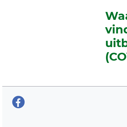
Waa
vin
uit
(CO