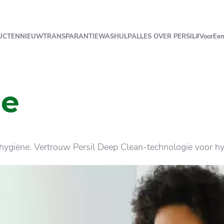
UCTEN
NIEUW
TRANSPARANTIE
WASHULP
ALLES OVER PERSIL
#VoorEen
ne
e hygiëne. Vertrouw Persil Deep Clean-technologie voor 