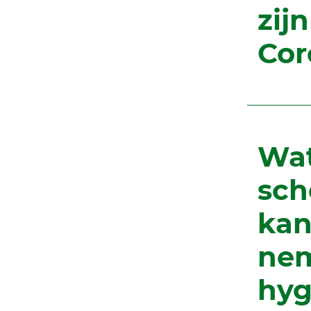
zij
Cor
Wat
sc
kan
nem
hyg