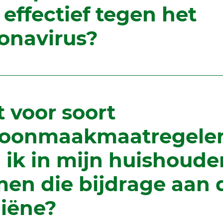
n effectief tegen het
onavirus?
 voor soort
hoonmaakmaatregele
 ik in mijn huishoude
en die bijdrage aan 
iëne?