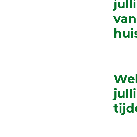
jul
van
hui
Wel
jul
tij