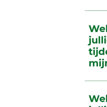
Wel
jul
tij
mij
Wel