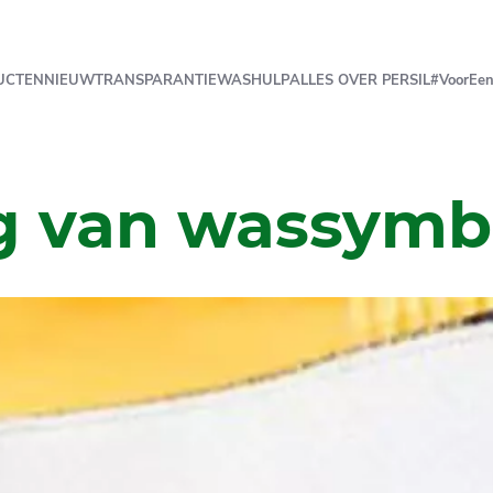
UCTEN
NIEUW
TRANSPARANTIE
WASHULP
ALLES OVER PERSIL
#VoorEen
g van wassymb