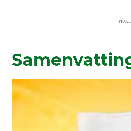
PROD
Samenvattin