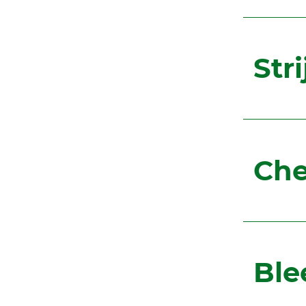
Str
Che
Ble