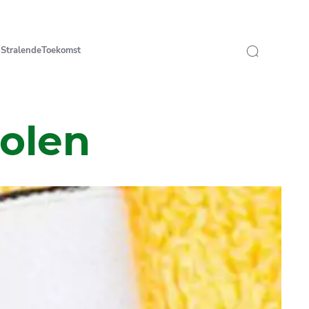
StralendeToekomst
olen