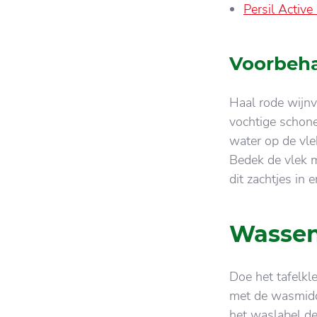
Persil Active
Voorbeh
Haal rode wijnv
vochtige schone
water op de vle
Bedek de vlek 
dit zachtjes in 
Wassen
Doe het tafelkl
met de wasmidde
het waslabel d