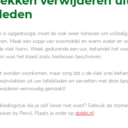
lekken verwijderen ui
kleden
n is opgedroogd, moet de vlek weer herleven om volledig
nen. Maak een sopje van wasmiddel en warm water en w
de vlek hierin. Week gedurende een uur, behandel het vo
en was het kleed zoals hierboven beschreven.
t worden voorkomen, maar zorg dat u de vlek snel behan
wijnvlekken uit uw tafelkleden en servetten met deze tip
rwijderen eenvoudig gemaakt!
kledingstuk die je zelf liever niet wast? Gebruik de stomer
ower by Persil. Plaats je order op
dobbi.nl
!