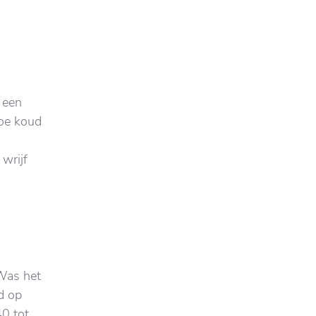
 een
Doe koud
 wrijf
 Was het
d op
0 tot