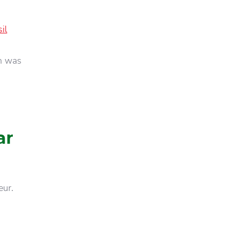
il
en was
ar
eur.