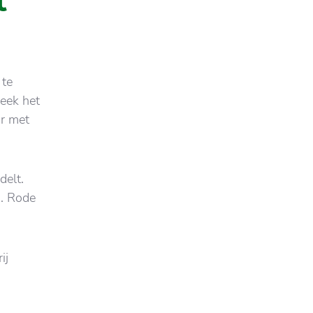
t
 te
eek het
or met
delt.
s. Rode
ij