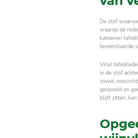
van v
De stof waarvan
waarop de rode 
katoenen tafelk
bovenstaande s
Vinyl tafelkled
in de stof acht
zowel voorzich
gespoeld en gedr
blijft zitten, k
Opge