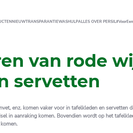
UCTEN
NIEUW
TRANSPARANTIE
WASHULP
ALLES OVER PERSIL
#VoorEen
en van rode wi
n servetten
senvet, enz. komen vaker voor in tafelkleden en servette
dsel in aanraking komen. Bovendien wordt op het tafelkle
p komen.