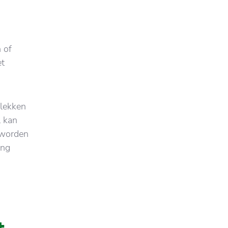
 of
et
vlekken
l kan
 worden
ang