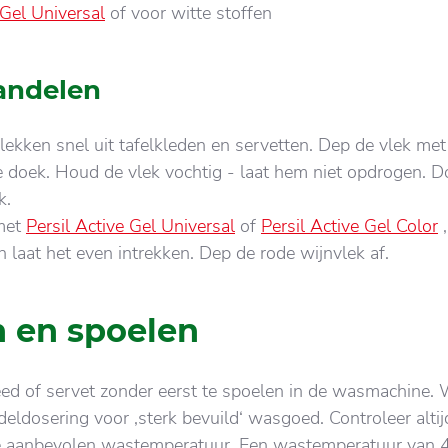
 Gel Universal
of voor witte stoffen
andelen
lekken snel uit tafelkleden en servetten. Dep de vlek met
 doek. Houd de vlek vochtig - laat hem niet opdrogen. 
k.
met
Persil Active Gel Universal
of
Persil Active Gel Color
,
en laat het even intrekken. Dep de rode wijnvlek af.
 en spoelen
eed of servet zonder eerst te spoelen in de wasmachine.
ldosering voor ‚sterk bevuild‘ wasgoed. Controleer altij
e aanbevolen wastemperatuur. Een wastemperatuur van 4