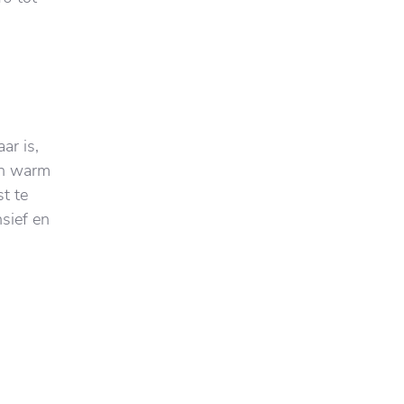
ar is,
an warm
t te
sief en