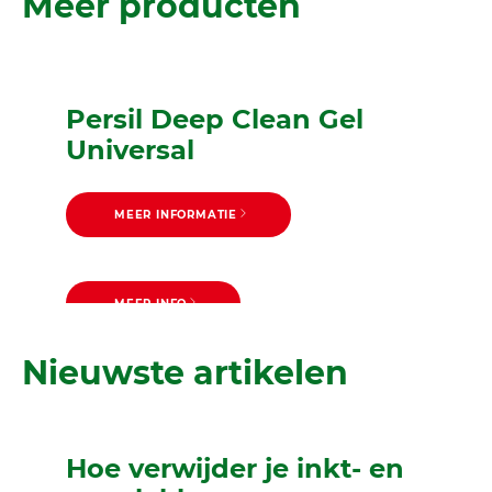
Meer producten
Persil Deep Clean Gel
Universal
MEER INFORMATIE
MEER INFO
Persil Megaperls Universal
MEER INFORMATIE
Persil Deep Clean Color
Nieuwste artikelen
Power Gel
Hoe verwijder je inkt- en